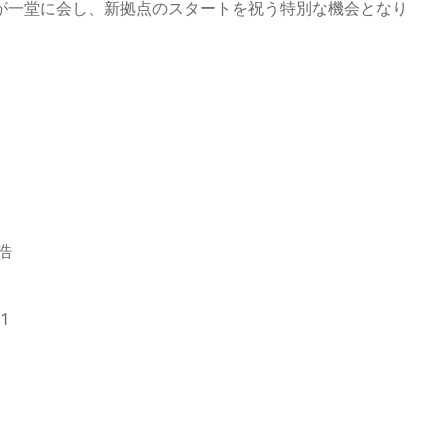
が一堂に会し、新拠点のスタートを祝う特別な機会となり
浩
1