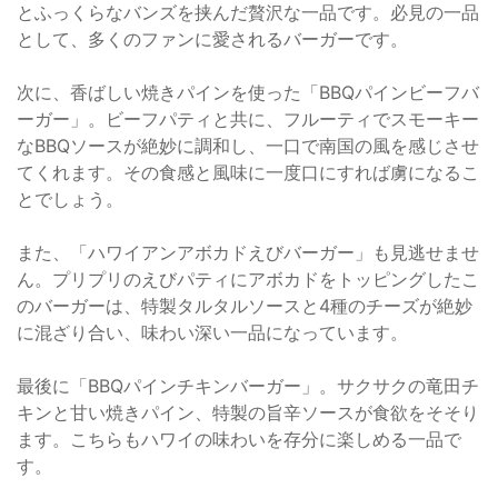
とふっくらなバンズを挟んだ贅沢な一品です。必見の一品
として、多くのファンに愛されるバーガーです。
次に、香ばしい焼きパインを使った「BBQパインビーフバ
ーガー」。ビーフパティと共に、フルーティでスモーキー
なBBQソースが絶妙に調和し、一口で南国の風を感じさせ
てくれます。その食感と風味に一度口にすれば虜になるこ
とでしょう。
また、「ハワイアンアボカドえびバーガー」も見逃せませ
ん。プリプリのえびパティにアボカドをトッピングしたこ
のバーガーは、特製タルタルソースと4種のチーズが絶妙
に混ざり合い、味わい深い一品になっています。
最後に「BBQパインチキンバーガー」。サクサクの竜田チ
キンと甘い焼きパイン、特製の旨辛ソースが食欲をそそり
ます。こちらもハワイの味わいを存分に楽しめる一品で
す。