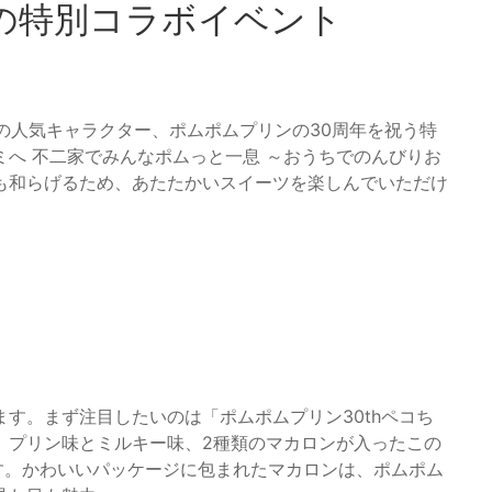
の特別コラボイベント
オの人気キャラクター、ポムポムプリンの30周年を祝う特
へ 不二家でみんなポムっと一息 ～おうちでのんびりお
も和らげるため、あたたかいスイーツを楽しんでいただけ
す。まず注目したいのは「ポムポムプリン30thペコち
。プリン味とミルキー味、2種類のマカロンが入ったこの
です。かわいいパッケージに包まれたマカロンは、ポムポム