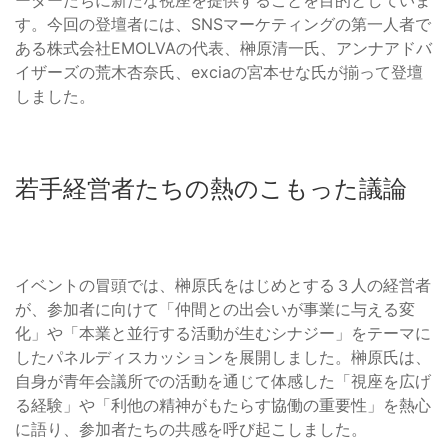
ーダーたちに新たな視座を提供することを目的としていま
す。今回の登壇者には、SNSマーケティングの第一人者で
ある株式会社EMOLVAの代表、榊󠄀原清一氏、アンナアドバ
イザーズの荒木杏奈氏、exciaの宮本せな氏が揃って登壇
しました。
若手経営者たちの熱のこもった議論
イベントの冒頭では、榊󠄀原氏をはじめとする３人の経営者
が、参加者に向けて「仲間との出会いが事業に与える変
化」や「本業と並行する活動が生むシナジー」をテーマに
したパネルディスカッションを展開しました。榊󠄀原氏は、
自身が青年会議所での活動を通じて体感した「視座を広げ
る経験」や「利他の精神がもたらす協働の重要性」を熱心
に語り、参加者たちの共感を呼び起こしました。