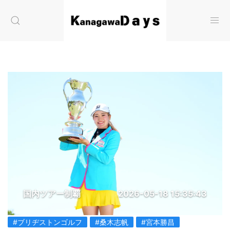
国内ツアー制覇
2026-05-18 15:35:43
#ブリヂストンゴルフ
#桑木志帆
#宮本勝昌