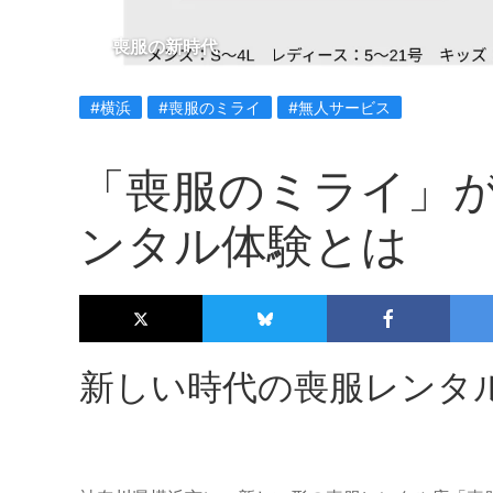
喪服の新時代
#横浜
#喪服のミライ
#無人サービス
「喪服のミライ」
ンタル体験とは
新しい時代の喪服レンタ