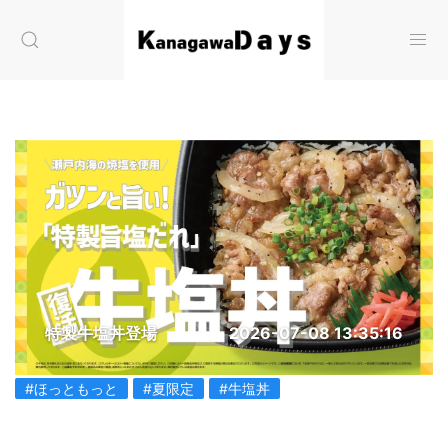
特製牛塩丼登場
2026-07-08 13:35:16
#ほっともっと
#夏限定
#牛塩丼