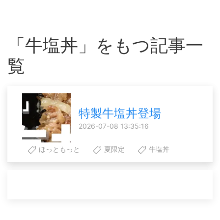
「牛塩丼」をもつ記事一
覧
特製牛塩丼登場
2026-07-08 13:35:16
ほっともっと
夏限定
牛塩丼