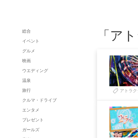
「アト
総合
イベント
グルメ
映画
ウエディング
温泉
旅行
アトラク
クルマ・ドライブ
エンタメ
プレゼント
ガールズ