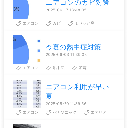
エアコンのカビ対策
2025-06-17 13:48:05
エアコン
カビ
モワッと臭
今夏の熱中症対策
2025-06-03 11:39:35
エアコン
熱中症
節電
エアコン利用が早い
夏
2025-05-20 11:39:56
エアコン
パナソニック
エオリア