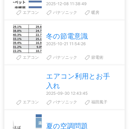
2025-12-08 11:38:49
エアコン
パナソニック
暖房
冬の節電意識
2025-10-21 11:54:26
エアコン
パナソニック
節電術
エアコン利用とお手
入れ
2025-09-30 12:43:45
エアコン
パナソニック
福田風子
夏の空調問題