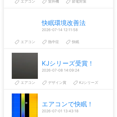
エアコン
室外機
節電対策
快眠環境改善法
2026-07-14 12:11:58
エアコン
熱中症
快眠
KJシリーズ受賞！
2026-07-08 14:09:24
エアコン
デザイン賞
KJシリーズ
エアコンで快眠！
2026-07-01 13:43:18