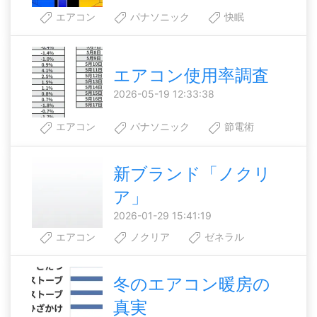
エアコン
パナソニック
快眠
エアコン使用率調査
2026-05-19 12:33:38
エアコン
パナソニック
節電術
新ブランド「ノクリ
ア」
2026-01-29 15:41:19
エアコン
ノクリア
ゼネラル
冬のエアコン暖房の
真実