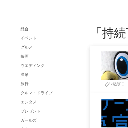
「持続
総合
イベント
グルメ
映画
ウエディング
温泉
旅行
横浜FC
クルマ・ドライブ
エンタメ
プレゼント
ガールズ