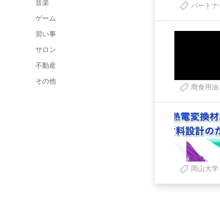
音楽
パートナ
ゲーム
習い事
サロン
不動産
その他
廃食用油
岡山大学