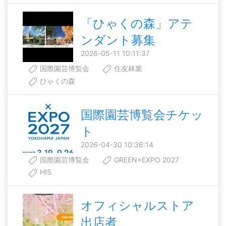
「ひゃくの森」アテ
ンダント募集
2026-05-11 10:11:37
国際園芸博覧会
住友林業
ひゃくの森
国際園芸博覧会チケッ
ト
2026-04-30 10:36:14
国際園芸博覧会
GREEN×EXPO 2027
HIS
オフィシャルストア
出店者