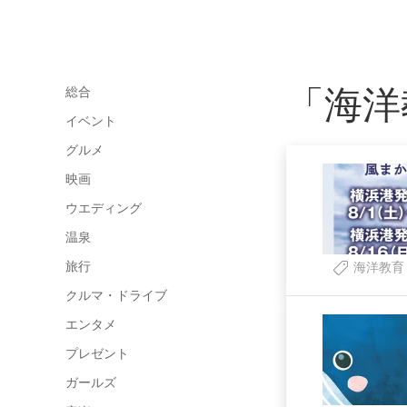
「海洋
総合
イベント
グルメ
映画
ウエディング
温泉
旅行
海洋教育
クルマ・ドライブ
エンタメ
プレゼント
ガールズ