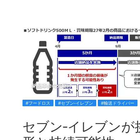
納品革命の先駆け
#フードロス
#セブン‐イレブン
#輸送ドライバー
セブン‐イレブンが