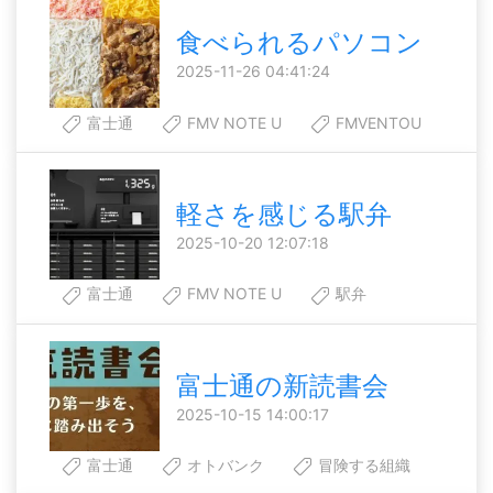
食べられるパソコン
2025-11-26 04:41:24
富士通
FMV NOTE U
FMVENTOU
軽さを感じる駅弁
2025-10-20 12:07:18
富士通
FMV NOTE U
駅弁
富士通の新読書会
2025-10-15 14:00:17
富士通
オトバンク
冒険する組織