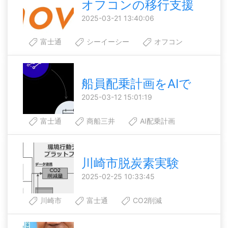
オフコンの移行支援
2025-03-21 13:40:06
富士通
シーイーシー
オフコン
船員配乗計画をAIで
2025-03-12 15:01:19
富士通
商船三井
AI配乗計画
川崎市脱炭素実験
2025-02-25 10:33:45
川崎市
富士通
CO2削減